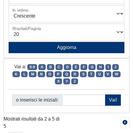
In ordine:
Risultati/Pagina
Vai a:
0-9
A
B
C
D
E
F
G
H
I
J
K
L
M
N
O
P
Q
R
S
T
U
V
W
X
Y
Z
o inserisci le iniziali:
Mostrati risultati da 2 a 5 di
5