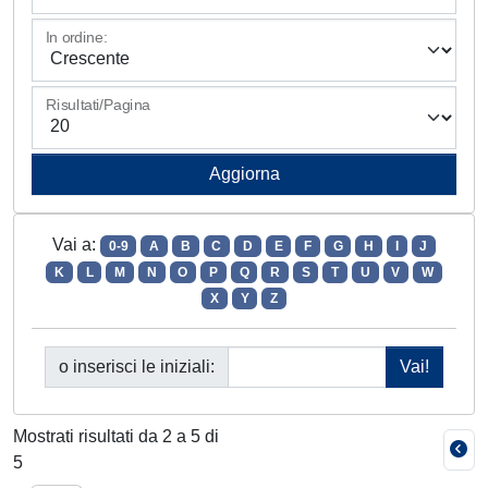
In ordine:
Risultati/Pagina
Vai a:
0-9
A
B
C
D
E
F
G
H
I
J
K
L
M
N
O
P
Q
R
S
T
U
V
W
X
Y
Z
o inserisci le iniziali:
Mostrati risultati da 2 a 5 di
5