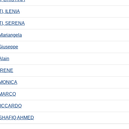
I, ILENIA
TI, SERENA
ariangela
iuseppe
lain
IRENE
MONICA
 MARCO
RICCARDO
SHAFIQ AHMED