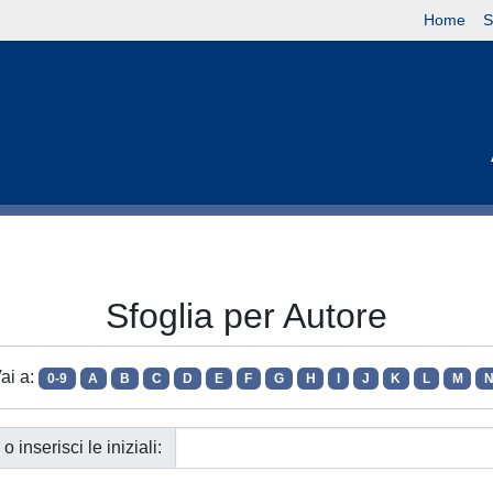
Home
S
Sfoglia per Autore
ai a:
0-9
A
B
C
D
E
F
G
H
I
J
K
L
M
o inserisci le iniziali: