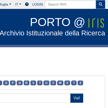
foglia
IT
LOGIN
PORTO @
Archivio Istituzionale della Ricerca
N
O
P
Q
R
S
T
U
V
W
X
Y
Z