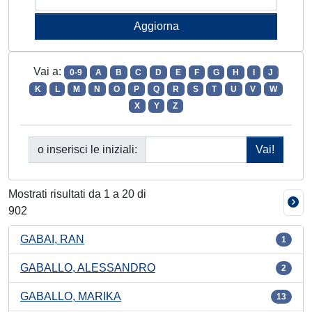
Vai a:
0-9
A
B
C
D
E
F
G
H
I
J
K
L
M
N
O
P
Q
R
S
T
U
V
W
X
Y
Z
o inserisci le iniziali:
Mostrati risultati da 1 a 20 di
902
GABAI, RAN
1
GABALLO, ALESSANDRO
2
GABALLO, MARIKA
13