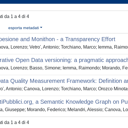
ati da 1 a 4 di 4
esporta metadati
esione and Monithon - a Transparency Effort
ova, Lorenzo; Vetro', Antonio; Torchiano, Marco; Iemma, Raim
rative Open Data versioning: a pragmatic approac
ova, Lorenzo; Basso, Simone; Iemma, Raimondo; Morando, Fe
ata Quality Measurement Framework: Definition a
ro', Antonio; Canova, Lorenzo; Torchiano, Marco; Orozco Mino
tiPubblici.org, a Semantic Knowledge Graph on Pu
a, Giuseppe; Morando, Federico; Melandri, Alessio; Canova, L
ati da 1 a 4 di 4