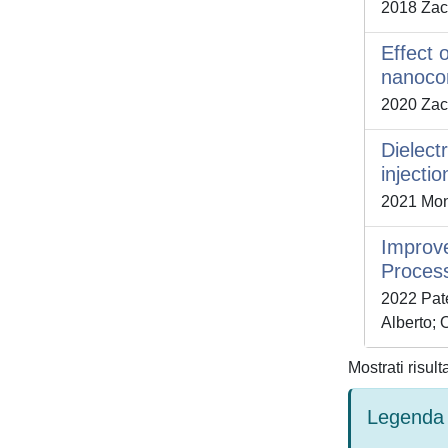
2018 Zac
Effect 
nanoco
2020 Zacc
Dielect
injecti
2021 Mont
Improve
Process
2022 Pate
Alberto; 
Mostrati risult
Legenda 