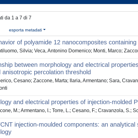
ati da 1 a 7 di 7
esporta metadati
ehavior of polyamide 12 nanocomposites containi
iluomo, Silvia; Veca, Antonino Domenico; Monti, Marco; Zaccon
nship between morphology and electrical propert
 anisotropic percolation threshold
rico, Cesano; Zaccone, Marta; Ilaria, Armentano; Sara, Cravanz
onti
ogy and electrical properties of injection-molde
one, M.; Armentano, I.; Torre, L.; Cesano, F.; Cravanzola, S.; Sc
T injection-moulded components: an analytical st
logy