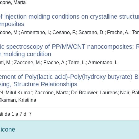
cone, Marta
of injection molding conditions on crystalline struc
mposites
one, M.; Armentano, I.; Cesano, F.; Scarano, D.; Frache, A.; Torr
ric spectroscopy of PP/MWCNT nanocomposites: Rela
on molding condition
i, M.; Zaccone, M.; Frache, A.; Torre, L.; Armentano, I.
ment of Poly(lactic acid)-Poly(hydroxy butyrate) B
ing, Structure Relationships
l, Mitul Kumar; Zaccone, Marta; De Brauwer, Laurens; Nair, R
Oksman, Kristiina
ati da 1 a 7 di 7
icone