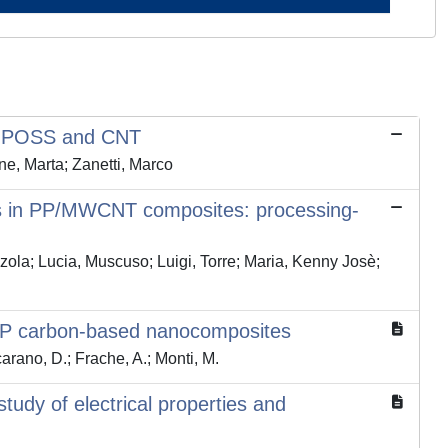
ng POSS and CNT
e, Marta; Zanetti, Marco
ies in PP/MWCNT composites: processing-
ola; Lucia, Muscuso; Luigi, Torre; Maria, Kenny Josè;
d PP carbon-based nanocomposites
arano, D.; Frache, A.; Monti, M.
udy of electrical properties and