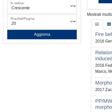
In ordine:
Mostrati risult
Risultati/Pagina
Fire b
2016 Gent
Relatio
induced
2016 Fede
Marco, M
Morphol
2017 Zacc
PP/MWCN
morpho