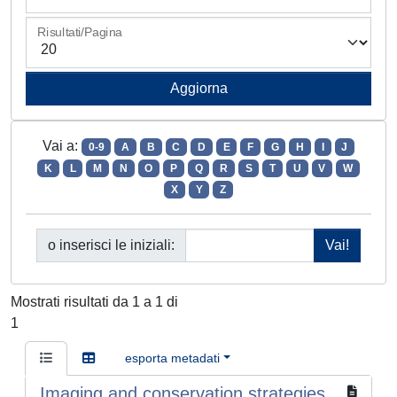
Risultati/Pagina
Vai a:
0-9
A
B
C
D
E
F
G
H
I
J
K
L
M
N
O
P
Q
R
S
T
U
V
W
X
Y
Z
o inserisci le iniziali:
Mostrati risultati da 1 a 1 di
1
esporta metadati
Imaging and conservation strategies