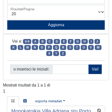
Risultati/Pagina
Vai a:
0-9
A
B
C
D
E
F
G
H
I
J
K
L
M
N
O
P
Q
R
S
T
U
V
W
X
Y
Z
o inserisci le iniziali:
Mostrati risultati da 1 a 1 di
1
esporta metadati
Monokatoikia Villa Adriana sto Porto