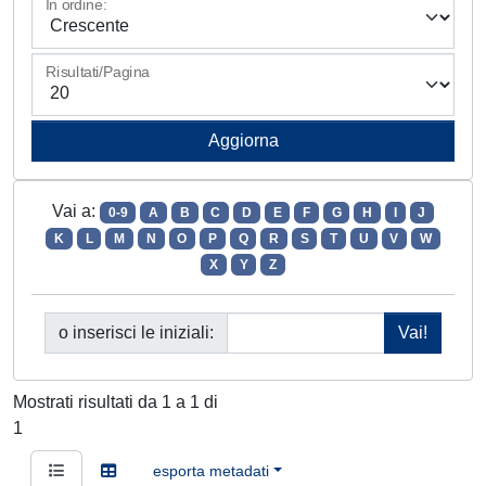
In ordine:
Risultati/Pagina
Vai a:
0-9
A
B
C
D
E
F
G
H
I
J
K
L
M
N
O
P
Q
R
S
T
U
V
W
X
Y
Z
o inserisci le iniziali:
Mostrati risultati da 1 a 1 di
1
esporta metadati