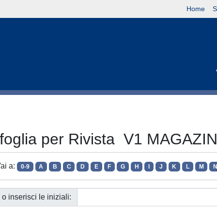
Home
S
foglia per Rivista V1 MAGAZI
ai a:
0-9
A
B
C
D
E
F
G
H
I
J
K
L
M
o inserisci le iniziali: