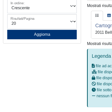
In ordine:
Mostrati risult
Risultati/Pagina
Cartogr
2011 Bell
Mostrati risult
Legenda 
file ad a
file disp
file dispo
file disp
file sott
nessun fi