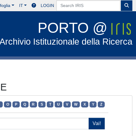
foglia
IT
LOGIN
PORTO @
Archivio Istituzionale della Ricerca
NE
N
O
P
Q
R
S
T
U
V
W
X
Y
Z