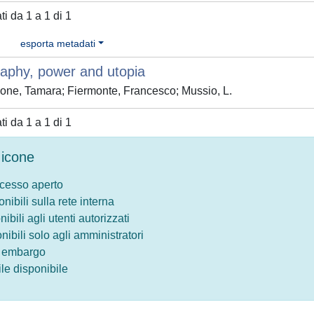
ati da 1 a 1 di 1
esporta metadati
aphy, power and utopia
one, Tamara; Fiermonte, Francesco; Mussio, L.
ati da 1 a 1 di 1
icone
ccesso aperto
onibili sulla rete interna
nibili agli utenti autorizzati
onibili solo agli amministratori
o embargo
le disponibile