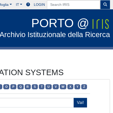
foglia
IT
LOGIN
PORTO @
Archivio Istituzionale della Ricerca
RMATION SYSTEMS
N
O
P
Q
R
S
T
U
V
W
X
Y
Z