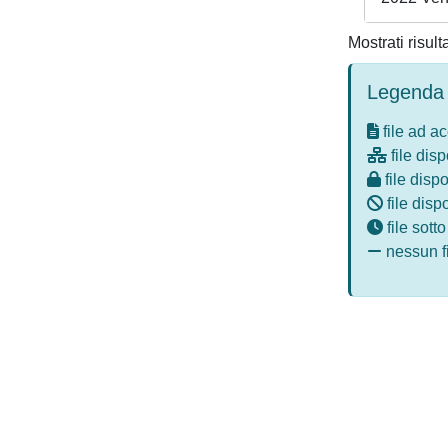
Mostrati risult
Legenda 
file ad a
file disp
file dispo
file disp
file sott
nessun fi