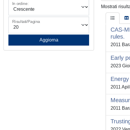
In ordine:
Mostrati risult
Risultati/Pagina
CAS-MIN
rules.
2011 Bara
Early p
2023 Gioi
Energy 
2011 Apil
Measuri
2011 Bara
Trustin
2022 Vent