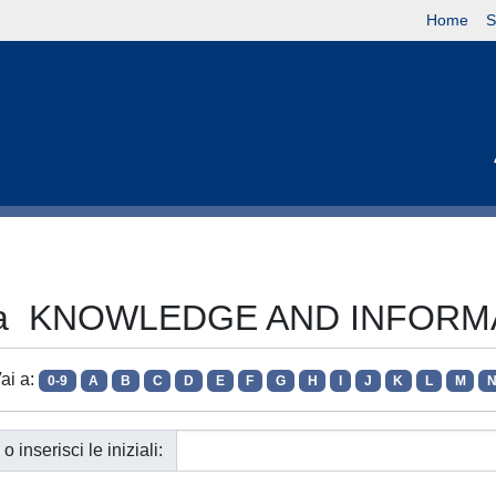
Home
S
vista KNOWLEDGE AND INFO
ai a:
0-9
A
B
C
D
E
F
G
H
I
J
K
L
M
o inserisci le iniziali: