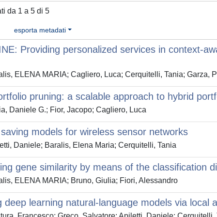
ati da 1 a 5 di 5
esporta metadati
E: Providing personalized services in context-aw
lis, ELENA MARIA; Cagliero, Luca; Cerquitelli, Tania; Garza, P
ortfolio pruning: a scalable approach to hybrid portf
a, Daniele G.; Fior, Jacopo; Cagliero, Luca
saving models for wireless sensor networks
etti, Daniele; Baralis, Elena Maria; Cerquitelli, Tania
ng gene similarity by means of the classification d
lis, ELENA MARIA; Bruno, Giulia; Fiori, Alessandro
g deep learning natural-language models via local 
ura, Francesco; Greco, Salvatore; Apiletti, Daniele; Cerquitelli,