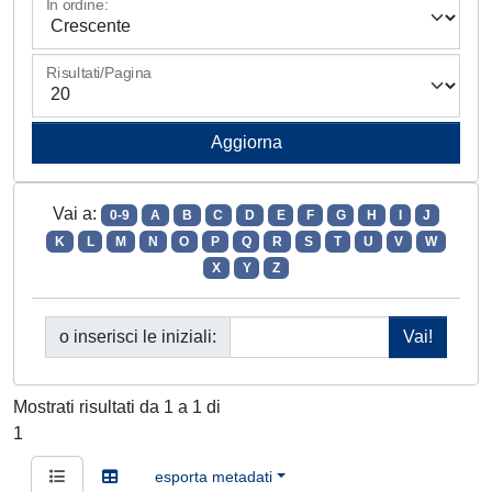
In ordine:
Risultati/Pagina
Vai a:
0-9
A
B
C
D
E
F
G
H
I
J
K
L
M
N
O
P
Q
R
S
T
U
V
W
X
Y
Z
o inserisci le iniziali:
Mostrati risultati da 1 a 1 di
1
esporta metadati