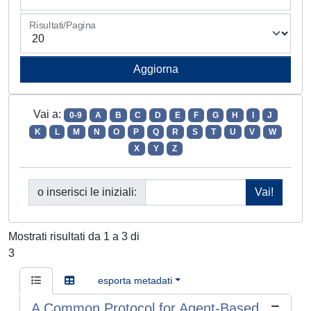
Risultati/Pagina
Vai a:
0-9
A
B
C
D
E
F
G
H
I
J
K
L
M
N
O
P
Q
R
S
T
U
V
W
X
Y
Z
o inserisci le iniziali:
Mostrati risultati da 1 a 3 di
3
esporta metadati
A Common Protocol for Agent-Based