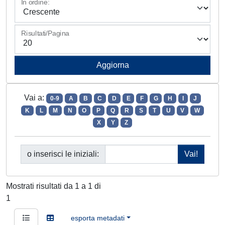
In ordine:
Risultati/Pagina
Vai a:
0-9
A
B
C
D
E
F
G
H
I
J
K
L
M
N
O
P
Q
R
S
T
U
V
W
X
Y
Z
o inserisci le iniziali:
Mostrati risultati da 1 a 1 di
1
esporta metadati