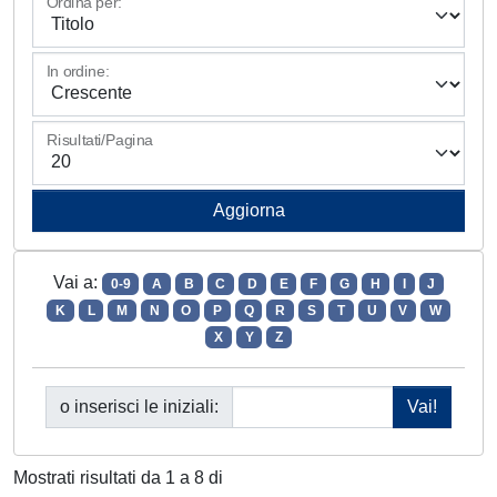
Ordina per:
In ordine:
Risultati/Pagina
Vai a:
0-9
A
B
C
D
E
F
G
H
I
J
K
L
M
N
O
P
Q
R
S
T
U
V
W
X
Y
Z
o inserisci le iniziali:
Mostrati risultati da 1 a 8 di