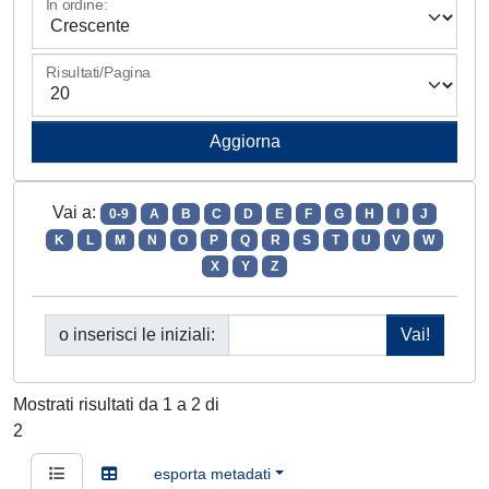
In ordine:
Risultati/Pagina
Vai a:
0-9
A
B
C
D
E
F
G
H
I
J
K
L
M
N
O
P
Q
R
S
T
U
V
W
X
Y
Z
o inserisci le iniziali:
Mostrati risultati da 1 a 2 di
2
esporta metadati