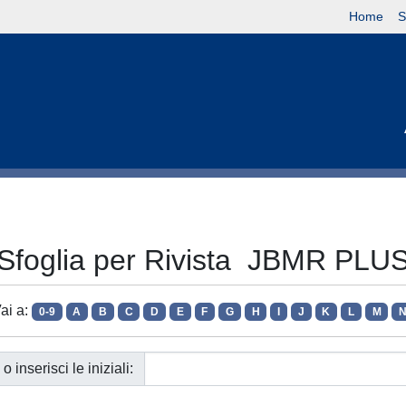
Home
S
Sfoglia per Rivista JBMR PLU
ai a:
0-9
A
B
C
D
E
F
G
H
I
J
K
L
M
o inserisci le iniziali: