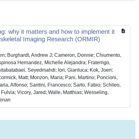
g: why it matters and how to implement it
loskeletal Imaging Research (ORMIR)
even; Burghardt, Andrew J; Cameron, Donnie; Chiumento,
spinosa Hernandez, Michelle Alejandra; Fraterrigo,
tabatabaei, Seyedmahdi; Iori, Gianluca; Kok, Joeri;
ormick, Matt; Monzon, Maria; Pani, Martino; Poncioni,
ia, Alfonso; Santini, Francesco; Sarto, Fabio; Schileo,
Fulvia; Vicory, Jared; Walle, Matthias; Wesseling,
ženan