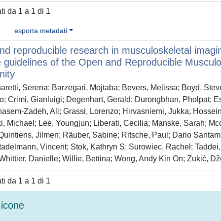
ati da 1 a 1 di 1
esporta metadati
d reproducible research in musculoskeletal imagin
e guidelines of the Open and Reproducible Muscu
ity
retti, Serena; Barzegari, Mojtaba; Bevers, Melissa; Boyd, St
; Crimi, Gianluigi; Degenhart, Gerald; Durongbhan, Pholpat; E
hasem-Zadeh, Ali; Grassi, Lorenzo; Hirvasniemi, Jukka; Hosseini
, Michael; Lee, Youngjun; Liberati, Cecilia; Manske, Sarah; Mcc
uintiens, Jilmen; Räuber, Sabine; Ritsche, Paul; Dario Santamar
tadelmann, Vincent; Stok, Kathryn S; Surowiec, Rachel; Taddei, 
Whittier, Danielle; Willie, Bettina; Wong, Andy Kin On; Zukić, D
ati da 1 a 1 di 1
icone