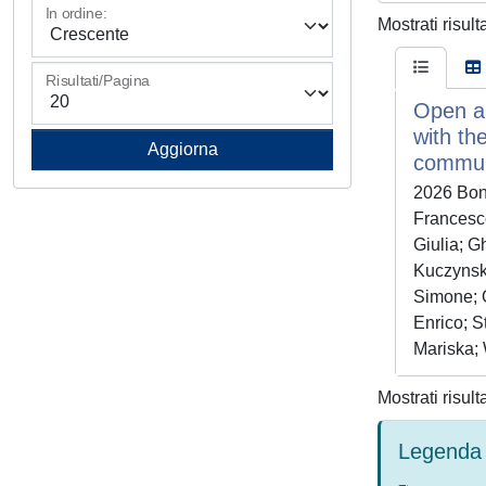
In ordine:
Mostrati risult
Risultati/Pagina
Open an
with th
commun
2026 Bona
Francesco
Giulia; G
Kuczynski
Simone; Q
Enrico; S
Mariska; 
Mostrati risult
Legenda 