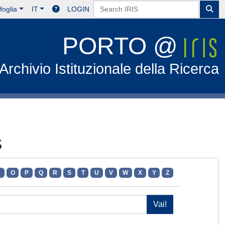
foglia
IT
LOGIN
PORTO @
Archivio Istituzionale della Ricerca
S
N
O
P
Q
R
S
T
U
V
W
X
Y
Z