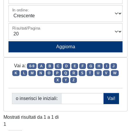
In ordine:
Risultati/Pagina
Vai a:
0-9
A
B
C
D
E
F
G
H
I
J
K
L
M
N
O
P
Q
R
S
T
U
V
W
X
Y
Z
o inserisci le iniziali:
Mostrati risultati da 1 a 1 di
1