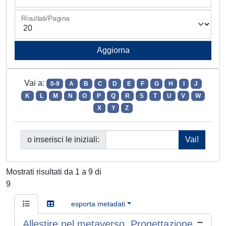
Risultati/Pagina
Vai a:
0-9
A
B
C
D
E
F
G
H
I
J
K
L
M
N
O
P
Q
R
S
T
U
V
W
X
Y
Z
o inserisci le iniziali:
Mostrati risultati da 1 a 9 di
9
esporta metadati
Allestire nel metaverso. Progettazione