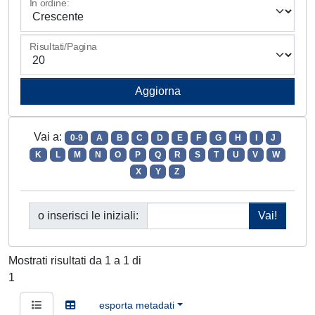
In ordine:
Risultati/Pagina
Vai a:
0-9
A
B
C
D
E
F
G
H
I
J
K
L
M
N
O
P
Q
R
S
T
U
V
W
X
Y
Z
o inserisci le iniziali:
Mostrati risultati da 1 a 1 di
1
esporta metadati