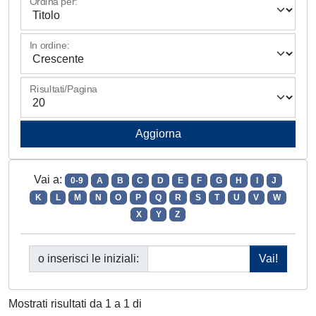
Ordina per:
In ordine:
Risultati/Pagina
Vai a:
0-9
A
B
C
D
E
F
G
H
I
J
K
L
M
N
O
P
Q
R
S
T
U
V
W
X
Y
Z
o inserisci le iniziali:
Mostrati risultati da 1 a 1 di