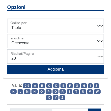
Opzioni
Ordina per:
In ordine:
Risultati/Pagina
Vai a:
0-9
A
B
C
D
E
F
G
H
I
J
K
L
M
N
O
P
Q
R
S
T
U
V
W
X
Y
Z