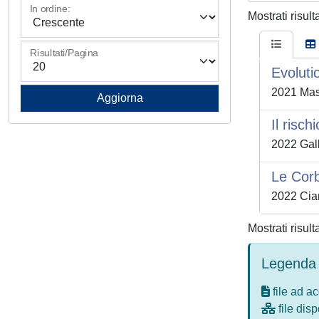
In ordine:
Mostrati risult
Risultati/Pagina
Evoluti
2021 Mas
Il risch
2022 Gall
Le Corb
2022 Ciar
Mostrati risult
Legenda 
file ad a
file disp