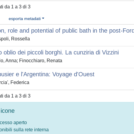
ati da 1 a 3 di 3
esporta metadati
on, role and potential of public bath in the post-Ford
poli, Rossella
io oblio dei piccoli borghi. La cunziria di Vizzini
o, Anna; Finocchiaro, Renata
usier e l'Argentina: Voyage d'Ouest
cia', Federica
ati da 1 a 3 di 3
icone
ccesso aperto
onibili sulla rete interna