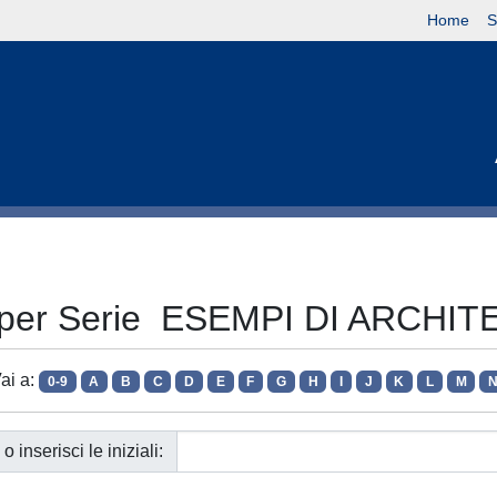
Home
S
a per Serie ESEMPI DI ARCHI
ai a:
0-9
A
B
C
D
E
F
G
H
I
J
K
L
M
o inserisci le iniziali: