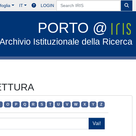
foglia
IT
LOGIN
PORTO @
Archivio Istituzionale della Ricerca
TETTURA
N
O
P
Q
R
S
T
U
V
W
X
Y
Z